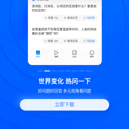
致
世界变化 热问一下
好问题好回答 多元视角看问题
立即下载