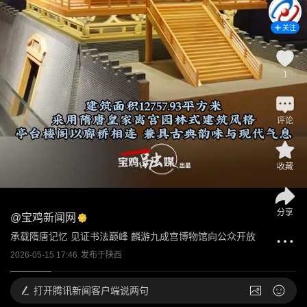
关注
1
评论
收藏
分享
@
宝鸡新闻网
承载隋唐记忆 见证书法巅峰 麟游九成宫博物馆向公众开放
2026-05-15 17:46
发布于
陕西
打开
腾讯新闻客户端说两句