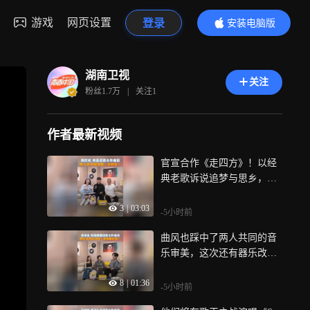
游戏
网页设置
登录
安装电脑版
内容更精彩
湖南卫视
关注
粉丝
1.7万
|
关注
1
作者最新视频
官宣合作《走四方》！以经
典老歌诉说追梦与思乡，用
中西融合的全新改编解锁国
3
|
03:03
风新质感
-5小时前
曲风也踩中了两人共同的音
乐审美，这次还有器乐改编
加持，明晚的舞台，期待值
8
|
01:36
拉满！
-5小时前