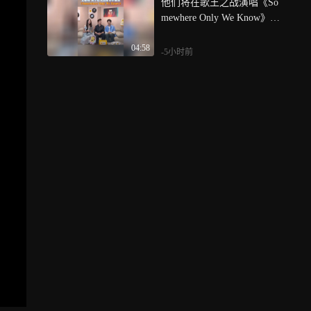
他们将在歌王之战演唱《So
mewhere Only We Know》，
小艾聊到选中这首歌的原
04:58
因，它在英国很出名，中国
-5小时前
听众也会很熟悉，小艾的诚
意直接拉满啦