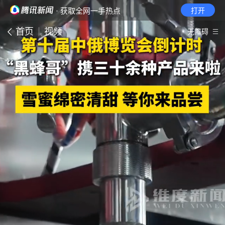
· 获取全网一手热点
打开
首页
视频
无障碍