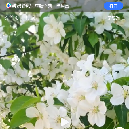
· 获取全网一手热点
打开
首页
视频
无障碍