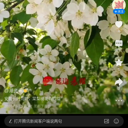
关注
6
评论
1
3
@
潮资讯
安图长兴河畔，棠梨树花香四溢
2026-05-15 17:42
发布于
吉林
打开
腾讯新闻客户端说两句