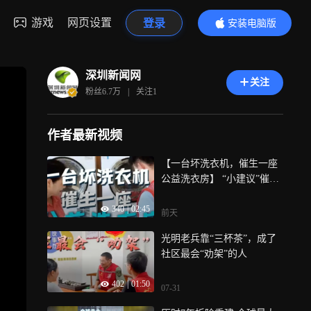
游戏
网页设置
登录
安装电脑版
内容更精彩
深圳新闻网
关注
粉丝
6.7万
|
关注
1
作者最新视频
【一台坏洗衣机，催生一座
公益洗衣房】 “小建议”催生
“大民生”！一间公益洗衣房
340
|
02:45
背后的基层治理“真功夫”
前天
光明老兵靠“三杯茶”，成了
社区最会“劝架”的人
402
|
01:50
07-31