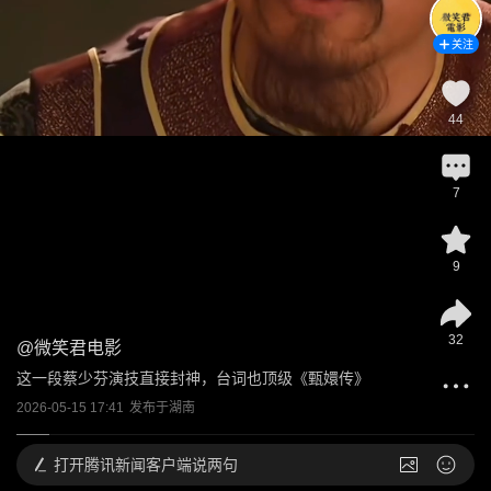
关注
44
7
9
32
@
微笑君电影
这一段蔡少芬演技直接封神，台词也顶级《甄嬛传》
2026-05-15 17:41
发布于
湖南
打开
腾讯新闻客户端说两句