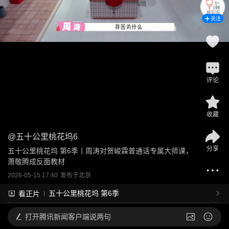
关注
评论
收藏
@
五十公里桃花坞6
分享
五十公里桃花坞 第6季丨周涛对贺峻霖普通话专属大师课，
萧敬腾成反面教材
2026-05-15 17:40
发布于
北京
五十公里桃花坞 第6季
看正片
打开
腾讯新闻客户端说两句