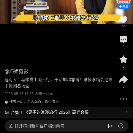
关注
40
4
5
@
巧姐剪影
选对人！马頔嘴上喊不行，干活却超靠谱！难怪李纯会沦陷
丨贵圈名场面
3
2026-05-15 17:36
发布于
河南
作者声明：个人观点，仅供参考
《妻子的浪漫旅行 2026》高光合集
合集
打开
腾讯新闻客户端说两句