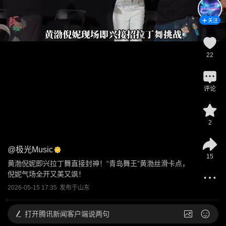
关注
22
评论
2
@
极光Music
15
黄渤倪妮即兴拉丁舞直接封神！“青岛舞王”黄渤丝滑卡点，
倪妮气场全开又美又飒！
2026-05-15 17:35
发布于
山东
打开
腾讯新闻客户端说两句