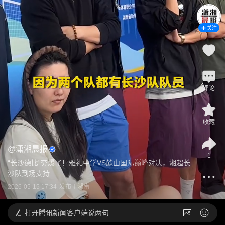
关注
评论
收藏
@
潇湘晨报
1
“长沙德比”夯爆了！雅礼中学VS麓山国际巅峰对决，湘超长
沙队到场支持
2026-05-15 17:34
发布于
湖南
打开
腾讯新闻客户端说两句