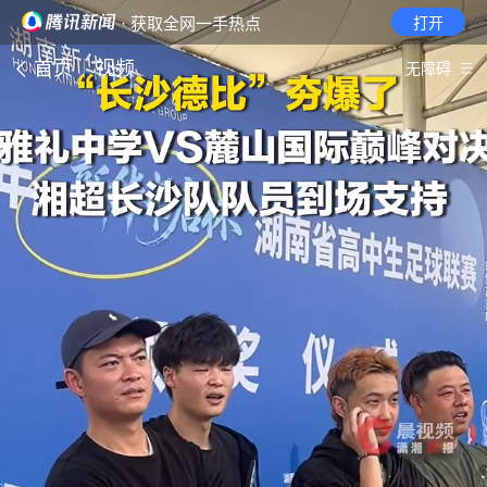
· 获取全网一手热点
打开
首页
视频
无障碍