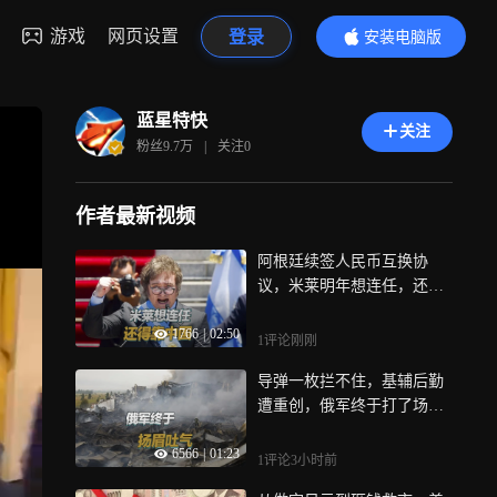
游戏
网页设置
登录
安装电脑版
内容更精彩
蓝星特快
关注
粉丝
9.7万
|
关注
0
作者最新视频
阿根廷续签人民币互换协
议，米莱明年想连任，还得
跟中国要钱
1766
|
02:50
1评论
刚刚
导弹一枚拦不住，基辅后勤
遭重创，俄军终于打了场漂
亮的反击
6566
|
01:23
1评论
3小时前