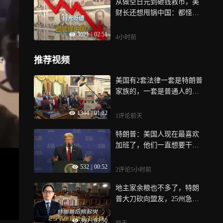
从做空日元到砸钱救市，美
财长还想甩锅中国：都怪人
民币不愿升值
3021
|
02:51
4小时前
推荐视频
美国有2套法律一套是特朗普
家族的，一套是普通人的？
特朗普：我一年被审计一
1344
|
01:12
次，朋友一次没有
1评论
前天
特朗普：美国人现在最喜欢
加班了，他们一直想要干到
深夜12点
532
|
00:52
2评论
5小时前
地主家余粮也不多了，特朗
普大刀砍向盟友，25州急眼
直接告上法庭
360
|
03:50