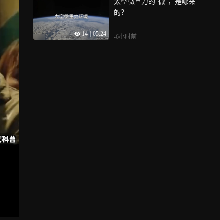
太空微重力的“微”，是哪来
的？
14
|
05:24
-6小时前