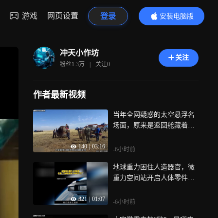
游戏
网页设置
登录
安装电脑版
内容更精彩
冲天小作坊
关注
粉丝
1.3万
|
关注
0
作者最新视频
当年全网疑惑的太空悬浮名
场面，原来是返回舱藏着机
关
140
|
03:16
-6小时前
地球重力困住人造器官，微
重力空间站开启人体零件工
厂
321
|
01:07
-6小时前