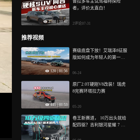
普拉多车主试驾福特探险
者，评价太直白！
2700
|
10:47
2评论
07-31
推荐视频
赛级底盘下放！艾瑞泽8征服
版如何成为年轻人的第一台
性能家轿？
120
|
01:56
06-24
原厂2.0T硬刚V8改装！瑞虎
8完赛环塔拉力赛
441
|
01:53
05-20
卷王新赛道， 10万出头就给
配四驱？吉利银河星耀 7 到
底值不值！
152
|
04:12