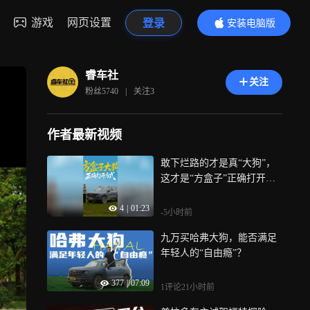
游戏
网页设置
登录
安装电脑版
内容更精彩
睿车社
关注
粉丝
5740
|
关注
3
作者最新视频
敢下烂路的才是真“大狗”，
这才是“方盒子”正确打开方
式！
4
|
01:23
-5小时前
九万买哈弗大狗，能否满足
年轻人的“自由瘾”？
377
|
07:09
1评论
21小时前