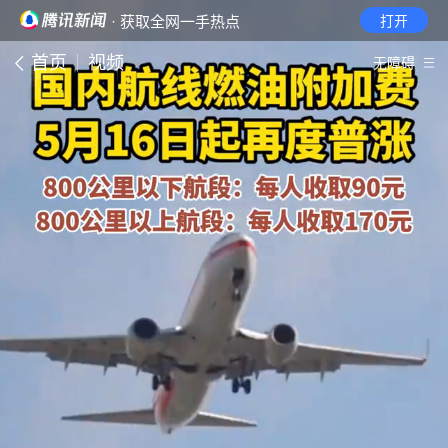
· 获取全网一手热点
打开
首页
视频
无障碍