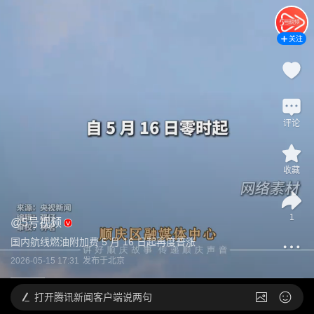
关注
评论
收藏
1
@
5号视频
国内航线燃油附加费 5 月 16 日起再度普涨
2026-05-15 17:31
发布于
北京
打开
腾讯新闻客户端说两句