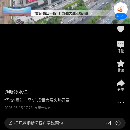
关注
评论
收藏
分享
@
新冷水江
“君安·资江一品”广场舞大赛火热开赛
2026-05-15 17:28
发布于
湖南
打开
腾讯新闻客户端说两句