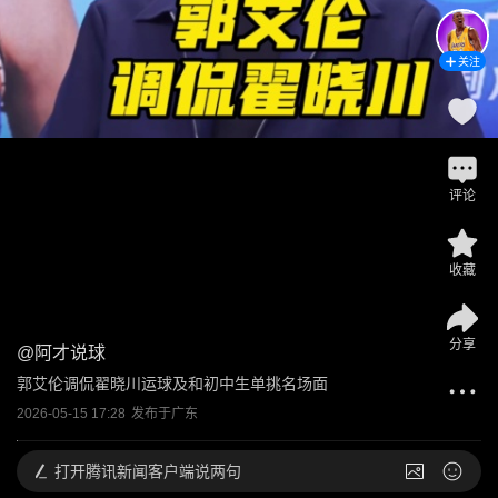
关注
评论
收藏
分享
@
阿才说球
郭艾伦调侃翟晓川运球及和初中生单挑名场面
2026-05-15 17:28
发布于
广东
打开
腾讯新闻客户端说两句