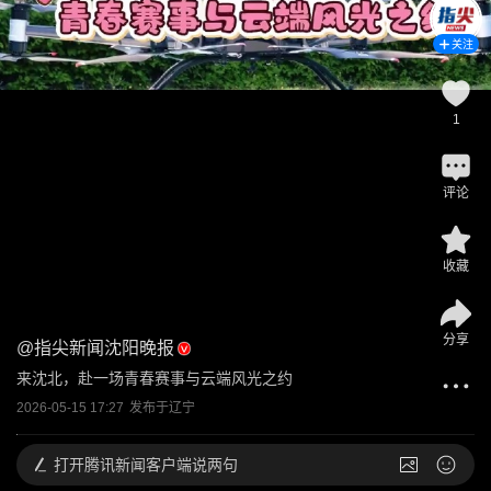
关注
1
评论
收藏
分享
@
指尖新闻沈阳晚报
来沈北，赴一场青春赛事与云端风光之约
2026-05-15 17:27
发布于
辽宁
打开
腾讯新闻客户端说两句