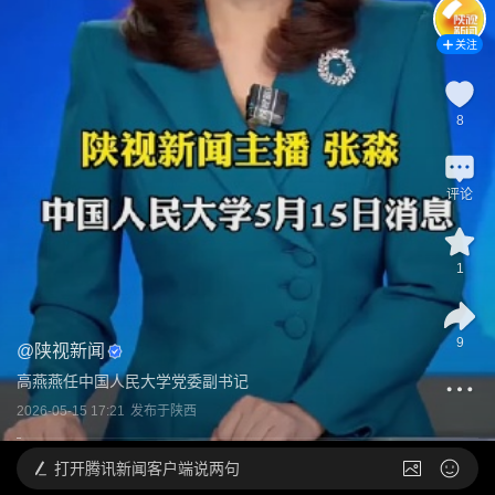
关注
8
评论
1
9
@
陕视新闻
高燕燕任中国人民大学党委副书记
2026-05-15 17:21
发布于
陕西
打开
腾讯新闻客户端说两句