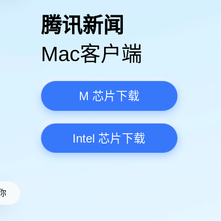
高清视频·更流畅
腾讯新
Mac客
M 芯
Intel