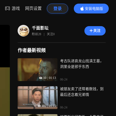
游戏
网页设置
登录
安装电脑版
内容更精彩
千面影坛
关注
粉丝
28
|
关注
0
作者最新视频
考古队进哀龙山找滇王墓，
洞里全是邪乎东西
10
|
01:13
06-24
被朋友卖了还帮着数钱，到
最后还念着兄弟情
482
|
01:15
06-24