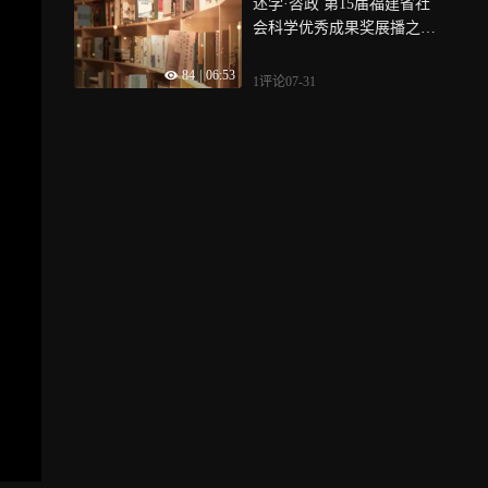
述学·咨政 第15届福建省社
会科学优秀成果奖展播之二
十一：《台湾通史》
84
|
06:53
1评论
07-31