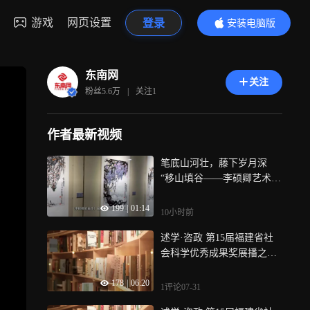
游戏
网页设置
登录
安装电脑版
内容更精彩
东南网
关注
粉丝
5.6万
|
关注
1
作者最新视频
笔底山河壮，藤下岁月深
“移山填谷——李硕卿艺术作
品展”在省美术馆开展
199
|
01:14
10小时前
述学·咨政 第15届福建省社
会科学优秀成果奖展播之二
十二：《人工智能时代著作
178
|
06:20
权合理使用制度的重塑》
1评论
07-31