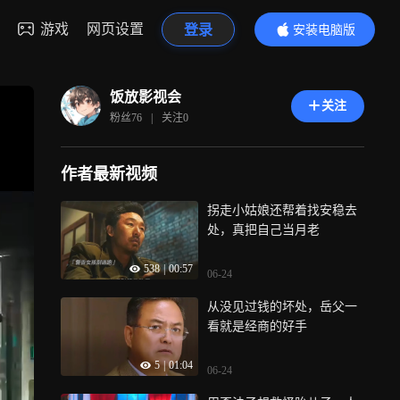
游戏
网页设置
登录
安装电脑版
内容更精彩
饭放影视会
关注
粉丝
76
|
关注
0
作者最新视频
拐走小姑娘还帮着找安稳去
处，真把自己当月老
538
|
00:57
06-24
从没见过钱的坏处，岳父一
看就是经商的好手
5
|
01:04
06-24