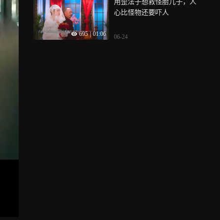
用歪法子想救怪胎儿子，人
心比怪物还要吓人
695
|
01:06
06-24