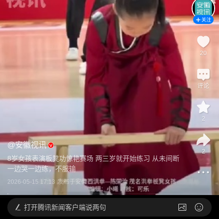
关注
20
评论
2
@
安徽视讯
2
8岁女孩表演板凳功惊艳赛场 两三岁就开始练习 从未间断 
一边哭一边练，不服输
2026-05-15 17:13
发布于
安徽
打开
腾讯新闻客户端说两句