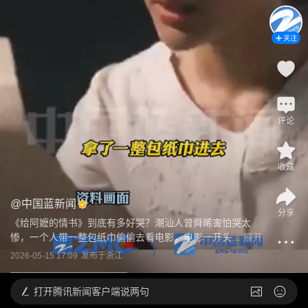
关注
评论
收藏
@
中国蓝新闻
分享
《给阿嬷的情书》到底有多好哭？潮汕人曾舜晞害怕哭太
惨，一个人带一整包纸巾偷偷去看电影，电影一开头...
展开
2026-05-15 17:09
发布于
浙江
打开
腾讯新闻客户端说两句