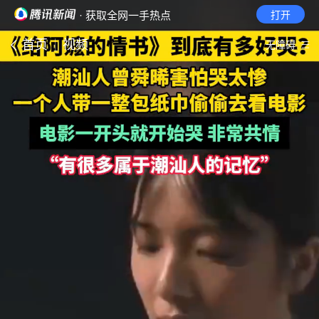
· 获取全网一手热点
打开
首页
视频
无障碍