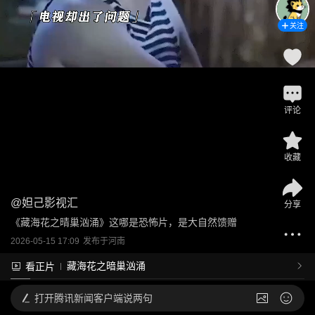
关注
评论
收藏
@
妲己影视汇
分享
《藏海花之晴巢汹涌》这哪是恐怖片，是大自然馈赠
2026-05-15 17:09
发布于
河南
藏海花之暗巢汹涌
看正片
打开
腾讯新闻客户端说两句