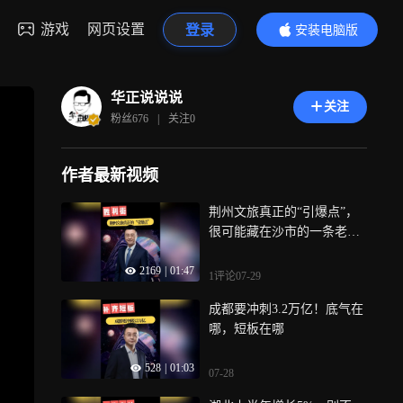
游戏
网页设置
登录
安装电脑版
内容更精彩
华正说说说
关注
粉丝
676
|
关注
0
作者最新视频
荆州文旅真正的“引爆点”，
很可能藏在沙市的一条老街
上
2169
|
01:47
1评论
07-29
成都要冲刺3.2万亿！底气在
哪，短板在哪
528
|
01:03
07-28