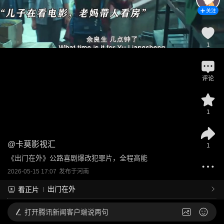
关注
1
评论
1
@
卡莫影视汇
1
《出门在外》公路喜剧爆改犯罪片，全程高能
2026-05-15 17:07
发布于
河南
出门在外
看正片
打开
腾讯新闻客户端说两句