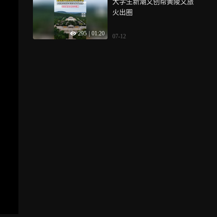
大学生新潮文创帮黄陵文旅
这对从小一起打球、一起较
火出圈
劲的兄弟，把约定写进了录
取通知书里
295
|
01:20
07-12