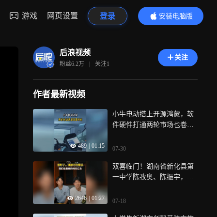
游戏
网页设置
登录
安装电脑版
内容更精彩
后浪视频
关注
粉丝
6.2万
|
关注
1
作者最新视频
小牛电动搭上开源鸿蒙，软
件硬件打通两轮市场也卷起
来智能了
489
|
01:15
07-30
双喜临门！湖南省新化县第
一中学陈孜奥、陈振宇，同
时圆梦军校！一个国防科技
2646
|
01:27
大学，一个陆军工程大学，
07-18
从新化出发，到军营相见，