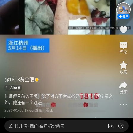
关注
评论
收藏
@
1818黄金眼
AI章节
分享
何师傅目前的困境，除了对方不肯或者是不能承担医疗费之
外，他还有一个疑惑
2026-05-15 17:06
发布于
浙江
打开
腾讯新闻客户端说两句