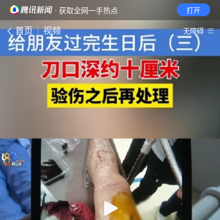
· 获取全网一手热点
打开
首页
视频
无障碍