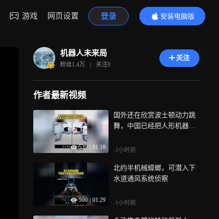
游戏
网页设置
登录
安装电脑版
内容更精彩
机器人未来局
关注
粉丝
1.4万
|
关注
0
作者最新视频
国外还在欣赏波士顿动力跳
舞，中国已经把人形机器人
拉下神坛
539
|
01:18
-1小时前
北约半机械蟑螂，可潜入下
水道通风系统侦察
500
|
01:29
-1小时前