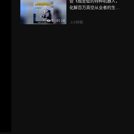
会飞檐走壁的特种机器人，
化解百万高空从业者的生死
风险
1
|
01:14
-1小时前