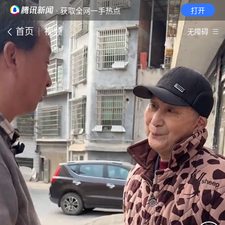
· 获取全网一手热点
打开
首页
视频
无障碍