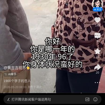
关注
148
9
15
@
黄吉吉视界
20
AI章节
1900个学子的恩人
2026-05-20 08:00
发布于
湖北
打开
腾讯新闻客户端说两句