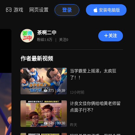
游戏
网页设置
登录
安装电脑版
内容更精彩
茶啊二中
关注
粉丝
1.6万
|
关注
0
作者最新视频
当学霸爱上摇滚，太疯狂
了！！
375
|
00:39
12小时前
计良文佳你俩给咱黄老师留
点面子行不？
346
|
00:30
昨天