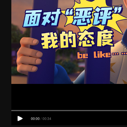
00:00
/
00:34