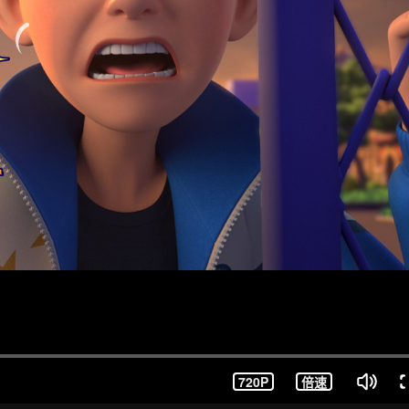
720P
倍速