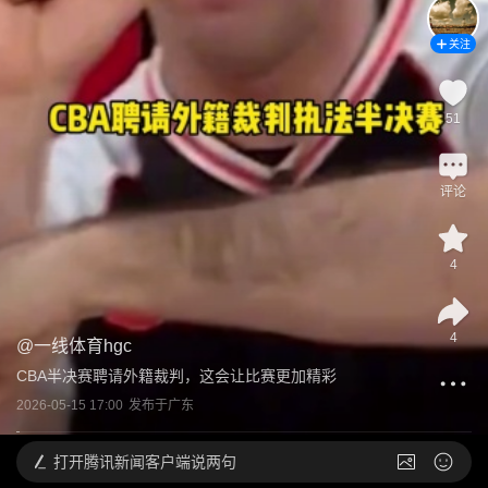
关注
51
评论
4
4
@
一线体育hgc
CBA半决赛聘请外籍裁判，这会让比赛更加精彩
2026-05-15 17:00
发布于
广东
打开
腾讯新闻客户端说两句