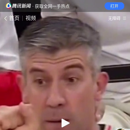
· 获取全网一手热点
打开
首页
视频
无障碍