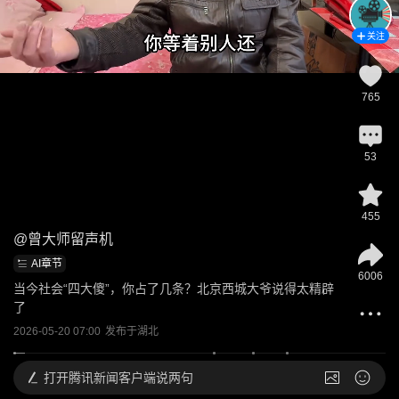
关注
765
53
455
@
曾大师留声机
AI章节
6006
当今社会“四大傻”，你占了几条？北京西城大爷说得太精辟
了
2026-05-20 07:00
发布于
湖北
打开
腾讯新闻客户端说两句