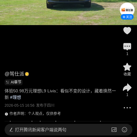
关注
1
@
驾仕派
收藏
AI章节
体验50.98万元理想L9 Livis：看似不变的设计，藏着焕然一
1
新
 #
理想
2026-05-15 16:56
发布于
四川
作者声明：个人观点，仅供参考
打开
腾讯新闻客户端说两句