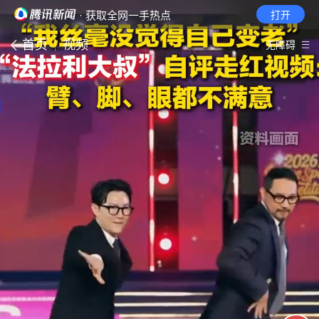
· 获取全网一手热点
打开
首页
视频
无障碍