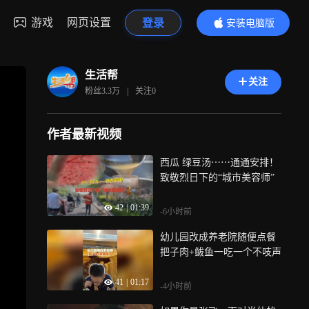
游戏
网页设置
登录
安装电脑版
内容更精彩
生活帮
关注
粉丝
3.3万
|
关注
0
作者最新视频
西瓜 绿豆汤⋯⋯通通安排！
致敬烈日下的“城市美容师”
42
|
01:39
-6小时前
幼儿园改成养老院随便点餐
把子肉+鲅鱼一吃一个不吱声
41
|
01:17
-4小时前