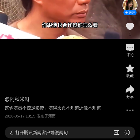
关注
1
评论
收藏
分享
@
阿秋米呀
这俩演员不愧是影帝，演得比真不知道还像不知道
2026-05-17 13:15
发布于
河南
打开
腾讯新闻客户端说两句