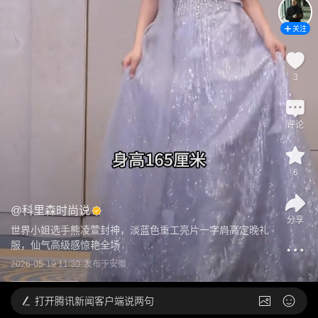
关注
3
评论
6
@
科里森时尚说
分享
世界小姐选手熊凌萱封神，淡蓝色重工亮片一字肩高定晚礼
服，仙气高级感惊艳全场
2026-05-19 11:30
发布于
安徽
打开
腾讯新闻客户端说两句