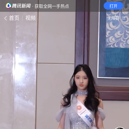
· 获取全网一手热点
打开
首页
视频
无障碍