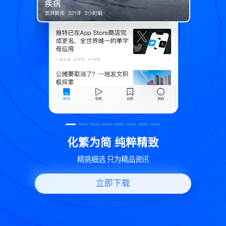
精致
世界变化 热问一下
讯
好问题好回答 多元视角看问题
立即下载