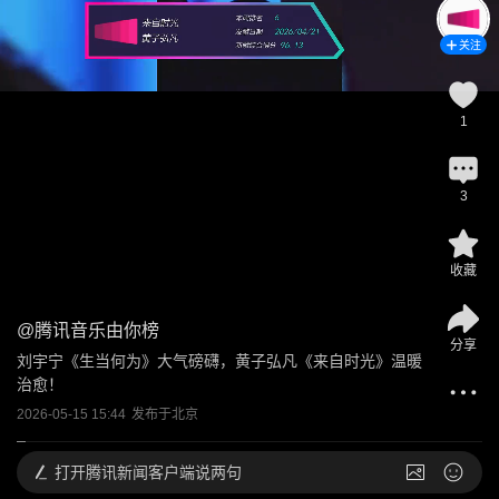
关注
1
3
收藏
@
腾讯音乐由你榜
分享
刘宇宁《生当何为》大气磅礴，黄子弘凡《来自时光》温暖
治愈！
2026-05-15 15:44
发布于
北京
打开
腾讯新闻客户端说两句