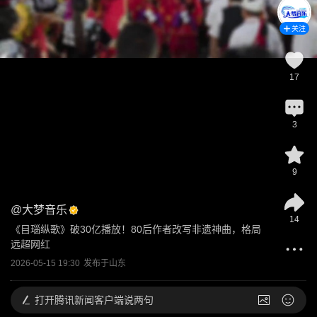
关注
17
3
9
@
大梦音乐
14
《目瑙纵歌》破30亿播放！80后作者改写非遗神曲，格局
远超网红
2026-05-15 19:30
发布于
山东
打开
腾讯新闻客户端说两句