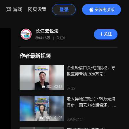
游戏
网页设置
登录
安装电脑版
内容更精彩
长江云说法
关注
粉丝
1.5万
|
关注
0
作者最新视频
企业轻信口头代持股权，导
致直接亏损1920万元！
282
|
02:18
07-25
老人异地贷款买下59万元海
景房，因无力按期偿还， 被
告知“欠下近400万违约金”
2089
|
01:02
6评论
07-14