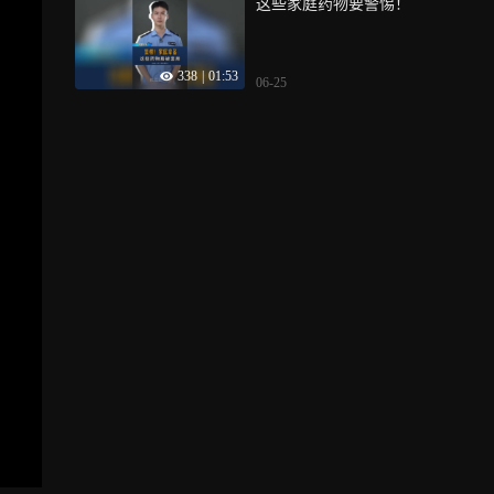
这些家庭药物要警惕！
338
|
01:53
06-25