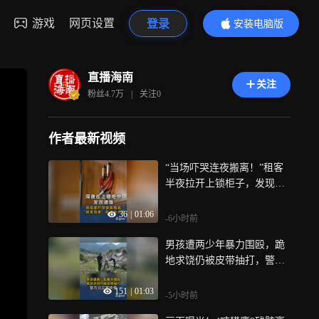
游戏
网页设置
登录
安装电脑版
内容更精彩
直播海南
关注
粉丝
4.7万
|
关注
0
作者最新视频
“当场吓哭连夜搬离！”租客
半夜拉开上锁柜子，发现红
布包裹的黑边遗像
36
|
01:06
-6小时前
男孩遭两少年暴力围殴，跪
地求饶仍被皮带抽打，警方
已立案辟谣死亡传言
151
|
01:03
-5小时前