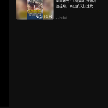
画面曝光！4吨猎鹰9残骸高
速撞月，商业航天快速发展
暗藏巨大隐患，大量废弃火
24
|
01:02
箭太空垃圾流入地月空间，
-3小时前
地月空间无监管 无预警 无处
置