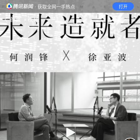
· 获取全网一手热点
打开
首页
视频
无障碍