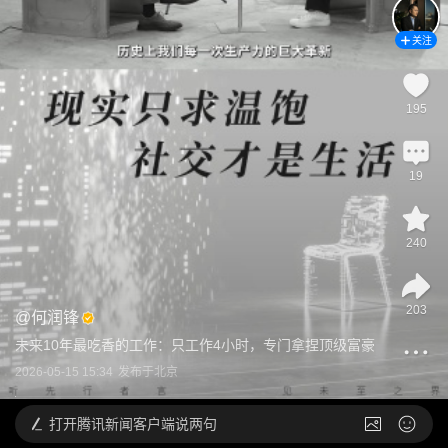
关注
195
19
240
203
@
何润锋
未来10年最吃香的工作：只工作4小时，专门拿捏顶级富豪
2026-05-15 15:34
发布于
北京
打开
腾讯新闻客户端说两句