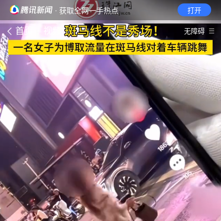
· 获取全网一手热点
打开
首页
视频
无障碍