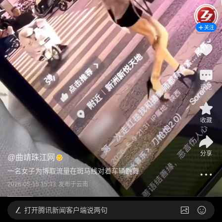
关注
评论
收藏
分享
@
曲靖珠江网
一名女子为博取流量在斑马线对着车辆跳舞
2026-05-15 15:33
发布于
云南
打开
腾讯新闻客户端说两句