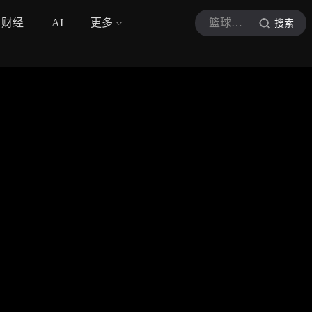
财经
AI
更多
篮球印记
搜索