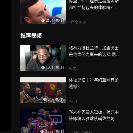
库里：你们经历过被詹姆斯
和杜兰特包夹的体验吗？天
都黑了
2154
|
00:14
4评论
01-20
推荐视频
格林力挺杜兰特：加盟勇士
是他靠努力赢来的选择 两座
FMVP就是证明
1081
|
01:11
昨天
体坛记忆｜21年的篮网有多
遗憾？
247
|
03:15
07-31
76人补齐最大短板，状元中
锋即将入驻球队辅佐詹姆斯
剑指总冠军
3.3万
|
06:19