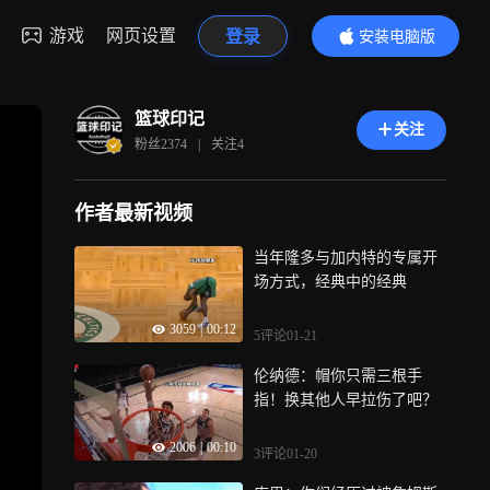
游戏
网页设置
登录
安装电脑版
内容更精彩
篮球印记
关注
粉丝
2374
|
关注
4
作者最新视频
当年隆多与加内特的专属开
场方式，经典中的经典
3059
|
00:12
5评论
01-21
伦纳德：帽你只需三根手
指！换其他人早拉伤了吧？
2006
|
00:10
3评论
01-20