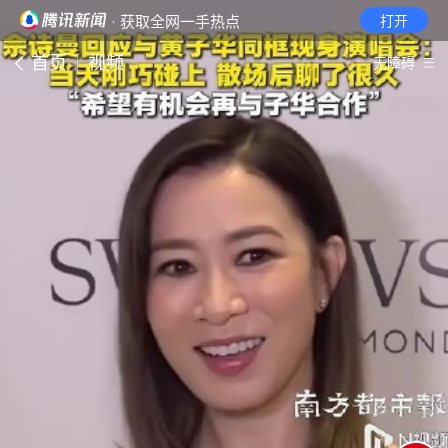
· 获取全网一手热点
打开
首页
视频
无障碍