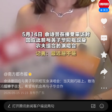
关注
5
1
1
@
南方都市报
3
佘诗曼回应与黄子华同框现身演唱会：当天刚巧碰上，散场
正在缓冲中...
后聊了很久，希望有机会再与子华合作
2026-05-15 15:23
发布于
广东
打开
腾讯新闻客户端说两句