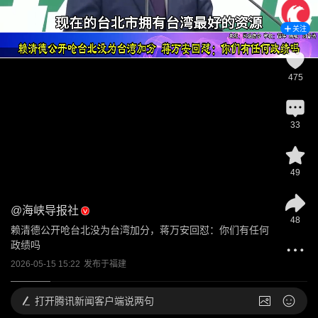
关注
475
33
49
@
海峡导报社
48
赖清德公开呛台北没为台湾加分，蒋万安回怼：你们有任何
政绩吗
2026-05-15 15:22
发布于
福建
打开
腾讯新闻客户端说两句