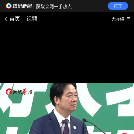
· 获取全网一手热点
打开
首页
视频
无障碍